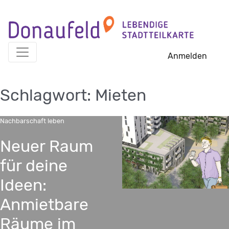
Skip
to
content
Anmelden
Schlagwort:
Mieten
Nachbarschaft leben
Neuer Raum
für deine
Ideen:
Anmietbare
Räume im