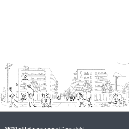
GB*Stadtteilmanagement Donaufeld