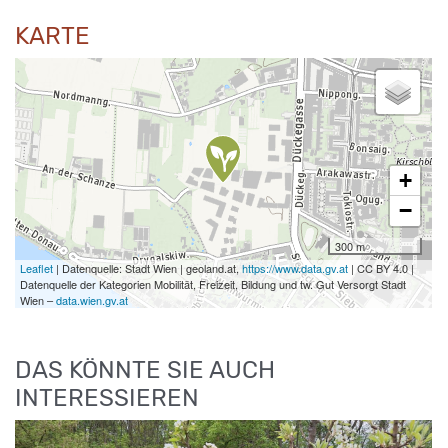
KARTE
+
−
300 m
Leaflet
| Datenquelle: Stadt Wien | geoland.at,
https://www.data.gv.at
| CC BY 4.0 |
Datenquelle der Kategorien Mobilität, Freizeit, Bildung und tw. Gut Versorgt Stadt
Wien –
data.wien.gv.at
DAS KÖNNTE SIE AUCH
INTERESSIEREN